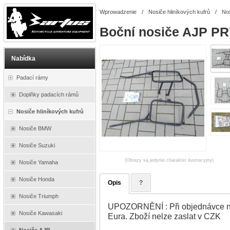
Wprowadzenie
/
Nosiče hliníkových kufrů
/
No
Boční nosiče AJP PR
Nabídka
Padací rámy
Doplňky padacích rámů
Nosiče hliníkových kufrů
Nosiče BMW
Nosiče Suzuki
(Obrazy są jedynie charakter ilustracyjny)
Nosiče Yamaha
Nosiče Honda
Opis
?
Nosiče Triumph
UPOZORNĚNÍ : Při objednávce na
Nosiče Kawasaki
Eura. Zboží nelze zaslat v CZK
Nosiče AJP