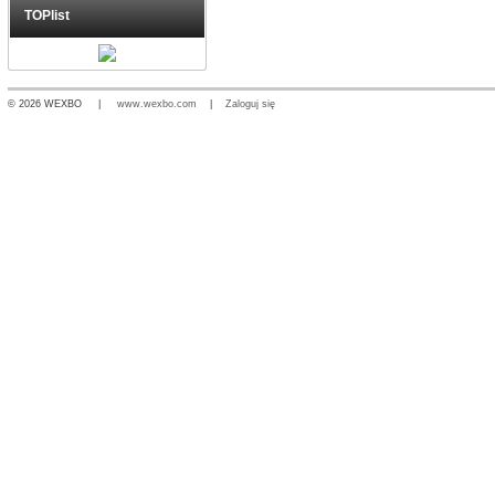
TOPlist
© 2026 WEXBO |
www.wexbo.com
|
Zaloguj się