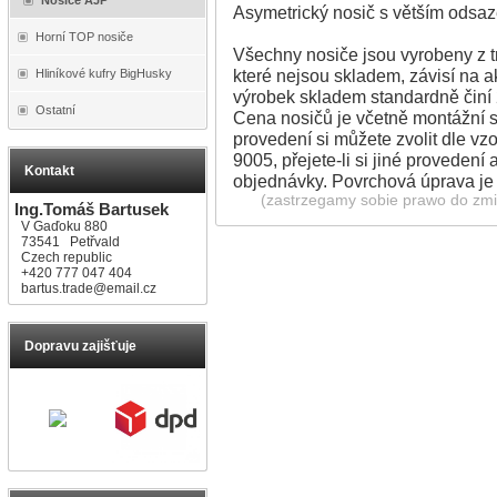
Asymetrický nosič s větším odsa
Horní TOP nosiče
Všechny nosiče jsou vyrobeny z 
které nejsou skladem, závisí na a
Hliníkové kufry BigHusky
výrobek skladem standardně činí
Ostatní
Cena nosičů je včetně montážní s
provedení si můžete zvolit dle v
9005, přejete-li si jiné provedení
Kontakt
objednávky. Povrchová úprava j
(zastrzegamy sobie prawo do zmia
Ing.Tomáš Bartusek
V Gaďoku 880
73541 Petřvald
Czech republic
+420 777 047 404
bartus.trade@email.cz
Dopravu zajišťuje