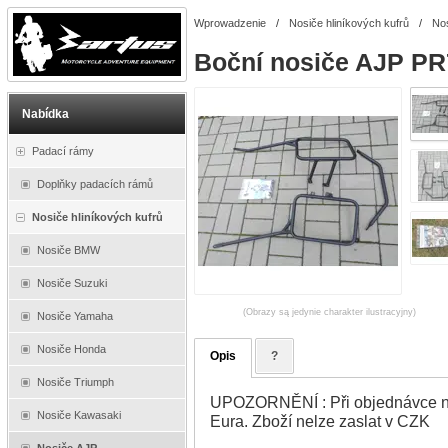
Wprowadzenie
/
Nosiče hliníkových kufrů
/
No
Boční nosiče AJP PR
Nabídka
Padací rámy
Doplňky padacích rámů
Nosiče hliníkových kufrů
Nosiče BMW
Nosiče Suzuki
(Obrazy są jedynie charakter ilustracyjny)
Nosiče Yamaha
Nosiče Honda
Opis
?
Nosiče Triumph
UPOZORNĚNÍ : Při objednávce na
Nosiče Kawasaki
Eura. Zboží nelze zaslat v CZK
Nosiče AJP