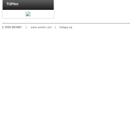
TOPlist
© 2026 WEXBO |
www.wexbo.com
|
Zaloguj się