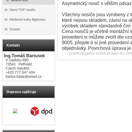
Asymetrický nosič s větším odsa
Horní TOP nosiče
Všechny nosiče jsou vyrobeny z 
které nejsou skladem, závisí na a
Hliníkové kufry BigHusky
výrobek skladem standardně činí
Ostatní
Cena nosičů je včetně montážní s
provedení si můžete zvolit dle v
9005, přejete-li si jiné provedení
Kontakt
objednávky. Povrchová úprava j
(zastrzegamy sobie prawo do zmia
Ing.Tomáš Bartusek
V Gaďoku 880
73541 Petřvald
Czech republic
+420 777 047 404
bartus.trade@email.cz
Dopravu zajišťuje