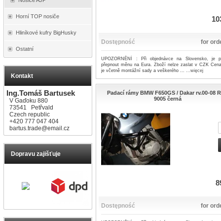
Horní TOP nosiče
10
Hliníkové kufry BigHusky
Dostępność
for ord
Ostatní
UPOZORNĚNÍ : Při objednávce na Slovensko, je p
přepnout měnu na Eura. Zboží nelze zaslat v CZK Cen
je včetně montážní sady a veškerého ...
...więcej
Kontakt
Ing.Tomáš Bartusek
Padací rámy BMW F650GS / Dakar rv.00-08 
9005 černá
V Gaďoku 880
73541 Petřvald
Czech republic
+420 777 047 404
bartus.trade@email.cz
Dopravu zajišťuje
8
Dostępność
for ord