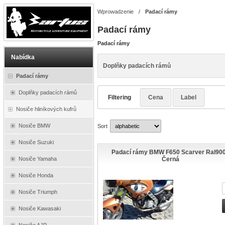
Wprowadzenie
/
Padací rámy
Padací rámy
Padací rámy
Nabídka
Doplňky padacích rámů
Padací rámy
Doplňky padacích rámů
Filtering
Cena
Label
Nosiče hliníkových kufrů
Nosiče BMW
Sort
Nosiče Suzuki
Padací rámy BMW F650 Scarver Ral90
Nosiče Yamaha
Černá
Nosiče Honda
Nosiče Triumph
Nosiče Kawasaki
Nosiče AJP