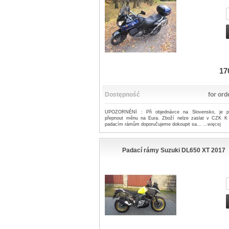
17
Dostępność
for ord
UPOZORNĚNÍ : Při objednávce na Slovensko, je p
přepnout měnu na Eura. Zboží nelze zaslat v CZK K
padacím rámům doporučujeme dokoupit sa...
...więcej
Padací rámy Suzuki DL650 XT 2017