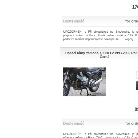
17
Dostępność
for ord
UPOZORNĚNÍ : Při objednávce na Slovensko, je p
přepnout měnu na Eura. Zboží nelze zaslat v CZK K
padacím rámům doporučujeme dokoupit sa...
...więcej
Padací rámy Yamaha XJ600 r.v.1993-2002 Ral
Černá
8
Dostępność
for ord
UPOZORNĚNÍ : Při objednávce na Slovensko, je p
přepnout měnu na Eura. Zboží nelze zaslat v CZK Cen