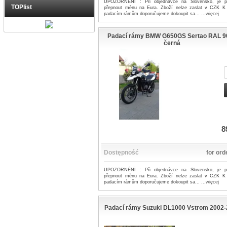
UPOZORNĚNÍ : Při objednávce na Slovensko, je p
TOPlist
přepnout měnu na Eura. Zboží nelze zaslat v CZK K
padacím rámům doporučujeme dokoupit sa...
...więcej
Padací rámy BMW G650GS Sertao RAL 9
černá
8
Dostępność
for ord
UPOZORNĚNÍ : Při objednávce na Slovensko, je p
přepnout měnu na Eura. Zboží nelze zaslat v CZK K
padacím rámům doporučujeme dokoupit sa...
...więcej
Padací rámy Suzuki DL1000 Vstrom 2002