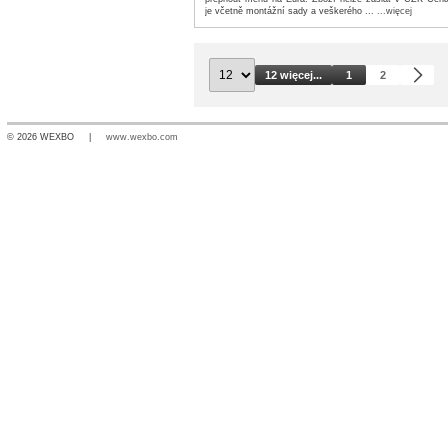
je včetně montážní sady a veškerého ...
...więcej
12 więcej...
1
2
© 2026 WEXBO |
www.wexbo.com