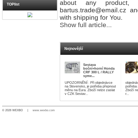
about any product,
TOPlist
bartus.trade@email.cz and
with shipping for You.
Show full article...
Nejnovější
Sestava
boční+horní Honda
CRF 300 L / RALLY
syme...
UPOZORNĚNÍ : Při objednávce
objednáv
na Slovensko, je potřeba přepnout
potřeba
měnu na Eura. Zboží nelze zaslat
Zboží n
v CZK Sestav...
r...
© 2026 WEXBO |
www.wexbo.com