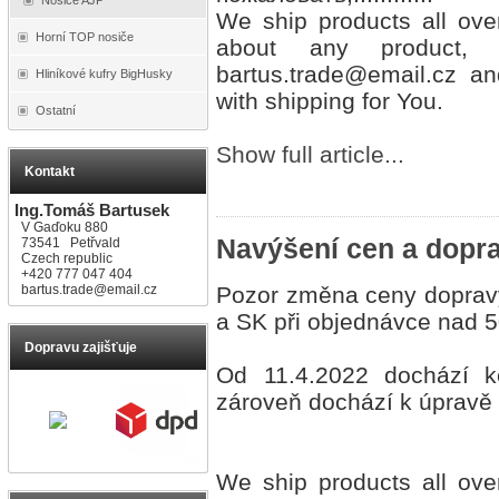
We ship products all over
Horní TOP nosiče
about any product,
bartus.trade@email.cz and
Hliníkové kufry BigHusky
with shipping for You.
Ostatní
Show full article...
Kontakt
Ing.Tomáš Bartusek
V Gaďoku 880
Navýšení cen a dopr
73541 Petřvald
Czech republic
+420 777 047 404
bartus.trade@email.cz
Pozor změna ceny dopravy
a SK při objednávce nad 
Dopravu zajišťuje
Od 11.4.2022 dochází 
zároveň dochází k úpravě
We ship products all over