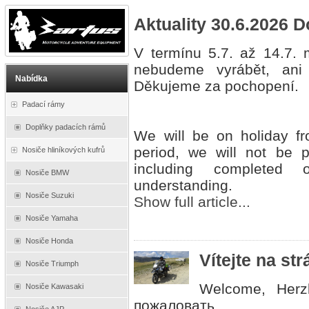
Aktuality 30.6.2026 D
V termínu 5.7. až 14.7.
nebudeme vyrábět, ani 
Nabídka
Děkujeme za pochopení.
Padací rámy
Doplňky padacích rámů
We will be on holiday fr
period, we will not be p
Nosiče hliníkových kufrů
including completed
Nosiče BMW
understanding.
Nosiče Suzuki
Show full article...
Nosiče Yamaha
Nosiče Honda
Vítejte na s
Nosiče Triumph
Welcome, Herz
Nosiče Kawasaki
пожаловать,............
Nosiče AJP