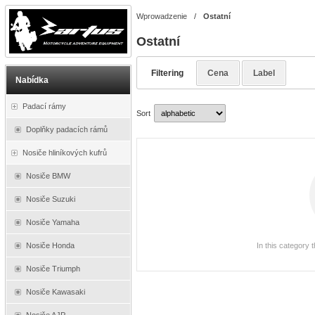
Wprowadzenie
/
Ostatní
Ostatní
Filtering
Cena
Label
Nabídka
Padací rámy
Sort
Doplňky padacích rámů
Nosiče hliníkových kufrů
Nosiče BMW
Nosiče Suzuki
Nosiče Yamaha
In this category 
Nosiče Honda
Nosiče Triumph
Nosiče Kawasaki
Nosiče AJP