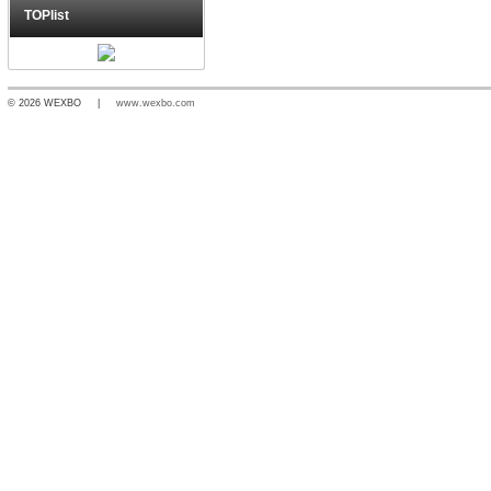
TOPlist
© 2026 WEXBO |
www.wexbo.com