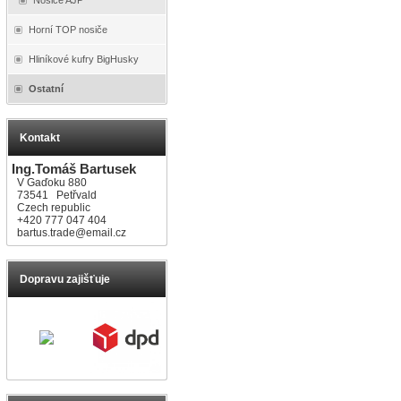
Horní TOP nosiče
Hliníkové kufry BigHusky
Ostatní
Kontakt
Ing.Tomáš Bartusek
V Gaďoku 880
73541 Petřvald
Czech republic
+420 777 047 404
bartus.trade@email.cz
Dopravu zajišťuje