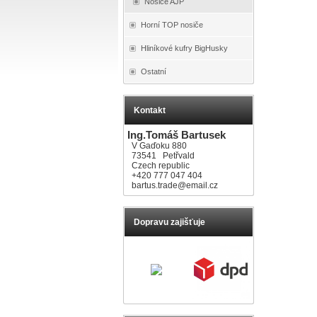
Nosiče AJP
Horní TOP nosiče
Hliníkové kufry BigHusky
Ostatní
Kontakt
Ing.Tomáš Bartusek
V Gaďoku 880
73541 Petřvald
Czech republic
+420 777 047 404
bartus.trade@email.cz
Dopravu zajišťuje