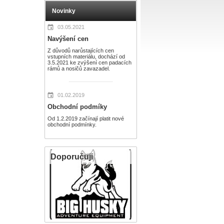
Novinky
03.05.2021
Navýšení cen
Z důvodů narůstajících cen
vstupních materiálu, dochází od
3.5.2021 ke zvýšení cen padacích
rámů a nosičů zavazadel.
01.02.2019
Obchodní podmíky
Od 1.2.2019 začínají platit nové
obchodní podmínky.
Doporučuji
Doporučuji