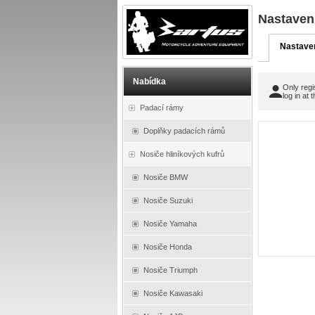
Nastaven
Nastave
Nabídka
Only regi
log in at 
Padací rámy
Doplňky padacích rámů
Nosiče hliníkových kufrů
Nosiče BMW
Nosiče Suzuki
Nosiče Yamaha
Nosiče Honda
Nosiče Triumph
Nosiče Kawasaki