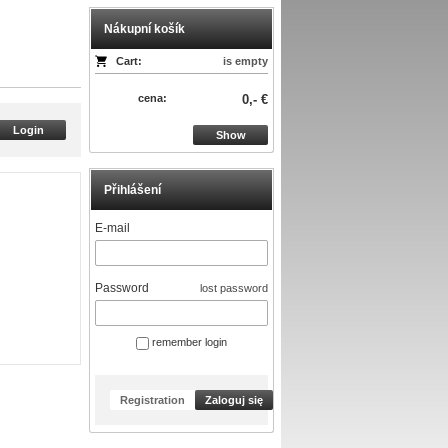
Nákupní košík
Cart:
is empty
cena:
0,- €
Login
Show
Přihlášení
E-mail
Password
lost password
remember login
Registration
Zaloguj się