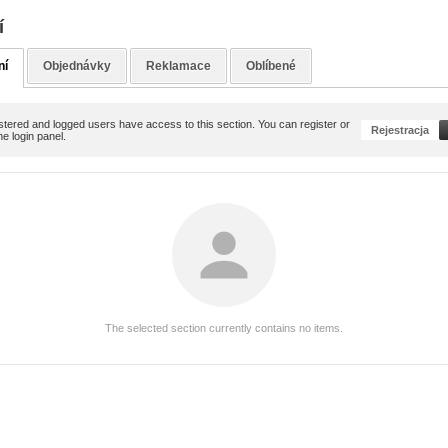
í
ní
Objednávky
Reklamace
Oblíbené
stered and logged users have access to this section. You can register or
Rejestracja
the login panel.
The selected section currently contains no items.