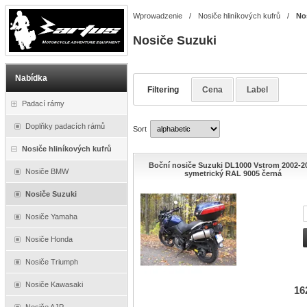
Wprowadzenie
/
Nosiče hliníkových kufrů
/
No
Nosiče Suzuki
Nabídka
Filtering
Cena
Label
Padací rámy
Doplňky padacích rámů
Sort
Nosiče hliníkových kufrů
Boční nosiče Suzuki DL1000 Vstrom 2002-2
Nosiče BMW
symetrický RAL 9005 černá
Nosiče Suzuki
Nosiče Yamaha
Nosiče Honda
Nosiče Triumph
Nosiče Kawasaki
16
Nosiče AJP