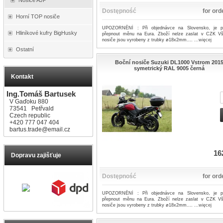
Dostępność
for ord
Horní TOP nosiče
UPOZORNĚNÍ : Při objednávce na Slovensko, je p
Hliníkové kufry BigHusky
přepnout měnu na Eura. Zboží nelze zaslat v CZK V
nosiče jsou vyrobeny z trubky ø18x2mm....
...więcej
Ostatní
Boční nosiče Suzuki DL1000 Vstrom 201
symetrický RAL 9005 černá
Kontakt
Ing.Tomáš Bartusek
V Gaďoku 880
73541 Petřvald
Czech republic
+420 777 047 404
bartus.trade@email.cz
16
Dopravu zajišťuje
Dostępność
for ord
UPOZORNĚNÍ : Při objednávce na Slovensko, je p
přepnout měnu na Eura. Zboží nelze zaslat v CZK V
nosiče jsou vyrobeny z trubky ø18x2mm....
...więcej