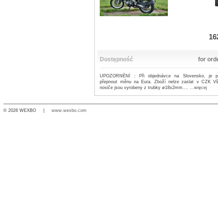
16
Dostępność
for ord
UPOZORNĚNÍ : Při objednávce na Slovensko, je p
přepnout měnu na Eura. Zboží nelze zaslat v CZK V
nosiče jsou vyrobeny z trubky ø18x2mm....
...więcej
© 2026 WEXBO |
www.wexbo.com