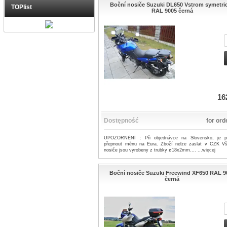
Boční nosiče Suzuki DL650 Vstrom symetri
TOPlist
RAL 9005 černá
16
Dostępność
for ord
UPOZORNĚNÍ : Při objednávce na Slovensko, je p
přepnout měnu na Eura. Zboží nelze zaslat v CZK V
nosiče jsou vyrobeny z trubky ø18x2mm....
...więcej
Boční nosiče Suzuki Freewind XF650 RAL 9
černá