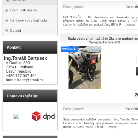
Dostępność
for ord
Horní TOP nosiče
UPOZORNĚNÍ : Při objednávce na Slovensko, je p
Hliníkové kufry BigHusky
přepnout měnu na Eura. Zboží nelze zaslat v CZ
cestovních taštiček pro padací rámy BMW F...
...więcej
Ostatní
Sada cestovních taštiček 2ks pro padací r
Yamaha Ténéré 700
Kontakt
NOVINKA
Ing.Tomáš Bartusek
V Gaďoku 880
73541 Petřvald
Czech republic
+420 777 047 404
bartus.trade@email.cz
2
Dopravu zajišťuje
Dostępność
for ord
Sada cestovních taštiček pro padací rámy Yamaha Tene
Cena za 2 ks. Taštičky jsou primárně určeny pro padac
Bartus. UPOZORNĚNÍ : Při ob...
...więcej