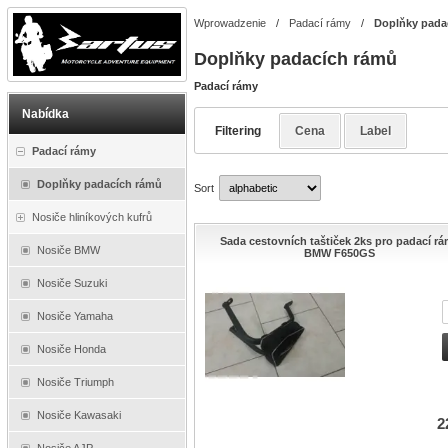
Wprowadzenie
/
Padací rámy
/
Doplňky pada
Doplňky padacích rámů
Padací rámy
Nabídka
Filtering
Cena
Label
Padací rámy
Doplňky padacích rámů
Sort
Nosiče hliníkových kufrů
Sada cestovních taštiček 2ks pro padací r
Nosiče BMW
BMW F650GS
Nosiče Suzuki
Nosiče Yamaha
Nosiče Honda
Nosiče Triumph
Nosiče Kawasaki
2
Nosiče AJP