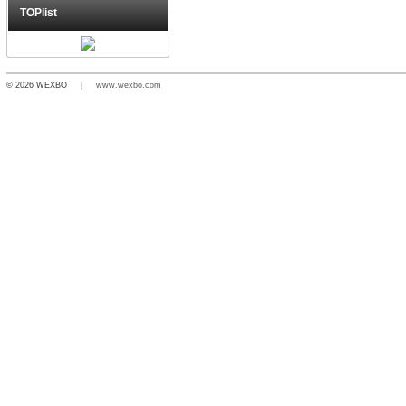
TOPlist
© 2026 WEXBO |
www.wexbo.com