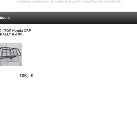
(zastrzegamy sobie prawo do zmiany tych opisów i specyfikacji bez uprzedzenia)
oducts
ič - TOP Honda CRF
 RALLY Ral 90...
105,- €