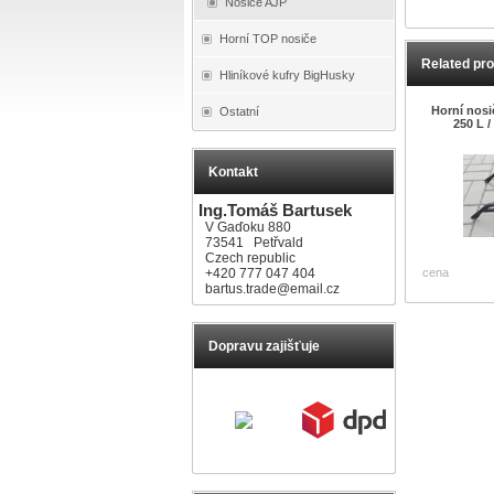
Nosiče AJP
Horní TOP nosiče
Related pr
Hliníkové kufry BigHusky
Horní nos
Ostatní
250 L /
Kontakt
Ing.Tomáš Bartusek
V Gaďoku 880
73541 Petřvald
Czech republic
+420 777 047 404
cena
bartus.trade@email.cz
Dopravu zajišťuje