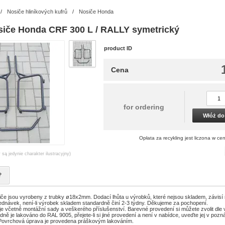
/
Nosiče hliníkových kufrů
/
Nosiče Honda
siče Honda CRF 300 L / RALLY symetrický
product ID
Cena
for ordering
Włóż do
Opłata za recykling jest liczona w ce
 są jedynie charakter ilustracyjny)
?
če jsou vyrobeny z trubky ø18x2mm. Dodací lhůta u výrobků, které nejsou skladem, závisí 
ednávek, není-li výrobek skladem standardně činí 2-3 týdny. Děkujeme za pochopení.
je včetně montážní sady a veškerého příslušenství. Barevné provedení si můžete zvolit dle
ně je lakováno do RAL 9005, přejete-li si jiné provedení a není v nabídce, uveďte jej v poz
Povrchová úprava je provedena práškovým lakováním.