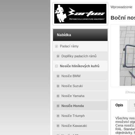
Wprowadzenie
Boční no
Nabídka
Padací rámy
Doplňky padacích rámů
Nosiče hliníkových kufrů
Nosiče BMW
Nosiče Suzuki
(Obrazy
Nosiče Yamaha
Opis
Nosiče Honda
Nosiče Triumph
Všechny nosi
množství obj
Cena nosičů 
Nosiče Kawasaki
RAL. Standard
objednávky. 