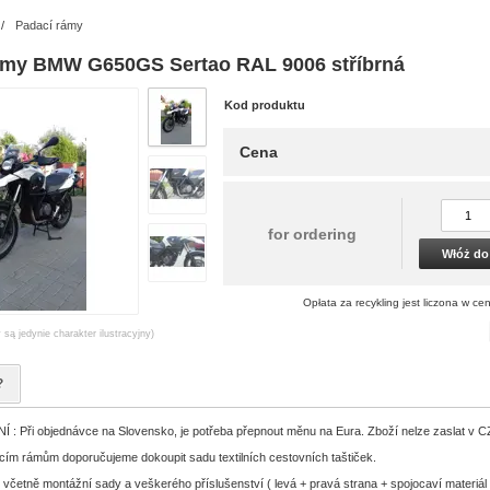
/
Padací rámy
ámy BMW G650GS Sertao RAL 9006 stříbrná
Kod produktu
Cena
for ordering
Włóż do
Opłata za recykling jest liczona w cen
 są jedynie charakter ilustracyjny)
?
 Při objednávce na Slovensko, je potřeba přepnout měnu na Eura. Zboží nelze zaslat v 
cím rámům doporučujeme dokoupit sadu textilních cestovních taštiček.
 včetně montážní sady a veškerého příslušenství ( levá + pravá strana + spojocaví materiál