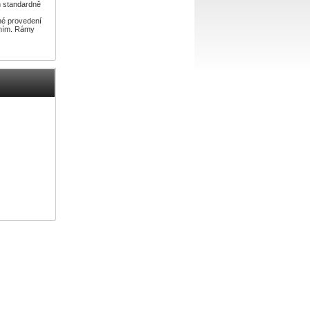
m standardně
iné provedení
áním. Rámy