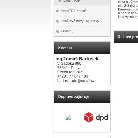
Nosiče AJP
lhůta u výro
činí 2-3 týd
Barevné prove
Horní TOP nosiče
a není v nab
jsou vyroben
Hliníkové kufry BigHusky
Ostatní
Related pr
Kontakt
Ing.Tomáš Bartusek
V Gaďoku 880
73541 Petřvald
Czech republic
+420 777 047 404
bartus.trade@email.cz
Dopravu zajišťuje