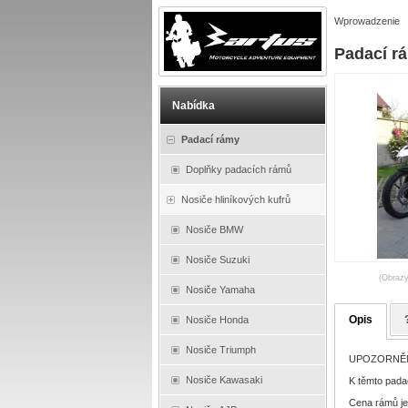
Wprowadzenie
Padací r
Nabídka
Padací rámy
Doplňky padacích rámů
Nosiče hliníkových kufrů
Nosiče BMW
Nosiče Suzuki
(Obrazy
Nosiče Yamaha
Opis
Nosiče Honda
Nosiče Triumph
UPOZORNĚNÍ :
Nosiče Kawasaki
K těmto pada
Cena rámů je