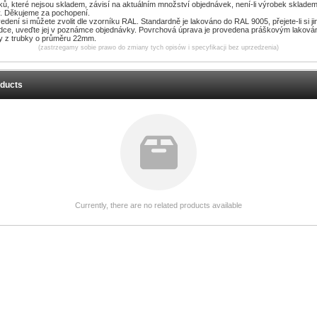
bků, které nejsou skladem, závisí na aktuálním množství objednávek, není-li výrobek sklade
ny. Děkujeme za pochopení.
dení si můžete zvolit dle vzorníku RAL. Standardně je lakováno do RAL 9005, přejete-li si j
ídce, uveďte jej v poznámce objednávky. Povrchová úprava je provedena práškovým lakov
y z trubky o průměru 22mm.
(zastrzegamy sobie prawo do zmiany tych opisów i specyfikacji bez uprzedzenia)
oducts
Currently, there are no related products available