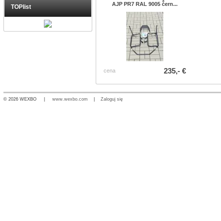
AJP PR7 RAL 9005 čern...
TOPlist
235,- €
cena
© 2026 WEXBO |
www.wexbo.com
|
Zaloguj się