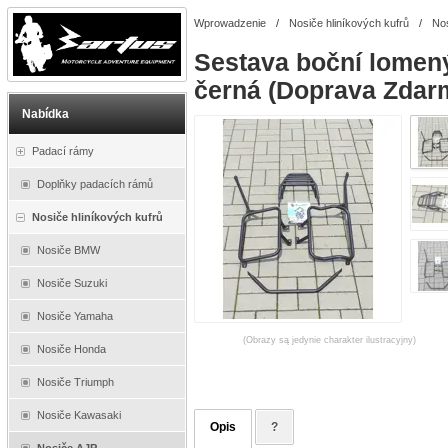
Wprowadzenie
/
Nosiče hliníkových kufrů
/
No
Sestava boční lomen
černá (Doprava Zdarm
Nabídka
Padací rámy
Doplňky padacích rámů
Nosiče hliníkových kufrů
Nosiče BMW
Nosiče Suzuki
Nosiče Yamaha
(Obrazy są jedynie charakter ilustracyjny)
Nosiče Honda
Nosiče Triumph
Nosiče Kawasaki
Opis
?
Nosiče AJP