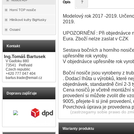
Opis
?
Horní TOP nosiče
Modelový rok 2017 -2019. Určeno
Hliníkové kufry BigHusky
2019.
Ostatní
UPOZORNĚNÍ : Při objednávce na
Eura. Zboží nelze zaslat v CZK
Kontakt
Sestava bočních a horního nosiče
upřesněte rok vyroby.
Ing.Tomáš Bartusek
V objednávce upřesněte rok vyro
V Gaďoku 880
73541 Petřvald
Czech republic
Boční nosiče jsou vyrobeny z tr
+420 777 047 404
bartus.trade@email.cz
. Dodací lhůta u výrobků, které n
objednávek, standardně činí 2-3
Cena nosičů je včetně montážní s
Dopravu zajišťuje
provedení si můžete zvolit dle v
9005, přejete-li si jiné proveden
Povrchová úprava je provedena 
(zastrzegamy sobie prawo do zmia
Warianty produktu