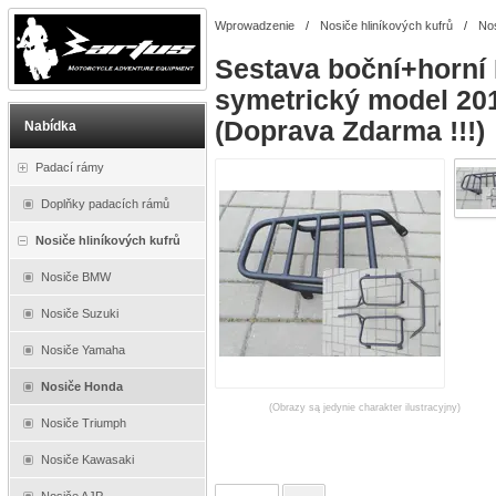
Wprowadzenie
/
Nosiče hliníkových kufrů
/
No
Sestava boční+horní
symetrický model 20
(Doprava Zdarma !!!)
Nabídka
Padací rámy
Doplňky padacích rámů
Nosiče hliníkových kufrů
Nosiče BMW
Nosiče Suzuki
Nosiče Yamaha
Nosiče Honda
(Obrazy są jedynie charakter ilustracyjny)
Nosiče Triumph
Nosiče Kawasaki
Nosiče AJP