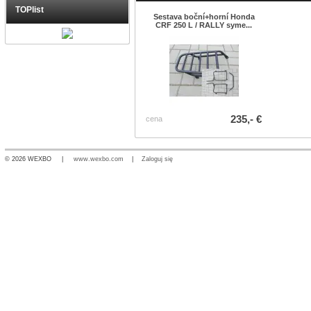
TOPlist
Sestava boční+horní Honda
CRF 250 L / RALLY syme...
235,- €
cena
© 2026 WEXBO |
www.wexbo.com
|
Zaloguj się