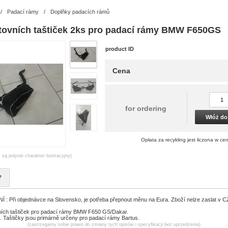
/
Padací rámy
/
Doplňky padacích rámů
tovních taštiček 2ks pro padací rámy BMW F650GS
product ID
Cena
for ordering
Włóż do
Opłata za recykling jest liczona w ce
 są jedynie charakter ilustracyjny)
?
 Při objednávce na Slovensko, je potřeba přepnout měnu na Eura. Zboží nelze zaslat v 
ích taštiček pro padací rámy BMW F650 GS/Dakar.
. Taštičky jsou primárně určeny pro padací rámy Bartus.
(zastrzegamy sobie prawo do zmiany tych opisów i specyfikacji bez uprzedzenia)