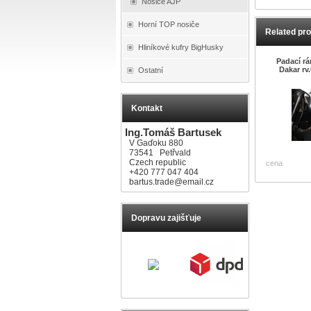
Nosiče AJP
Horní TOP nosiče
Related pr
Hliníkové kufry BigHusky
Padací r
Dakar rv
Ostatní
Kontakt
Ing.Tomáš Bartusek
V Gaďoku 880
73541 Petřvald
Czech republic
cena
+420 777 047 404
bartus.trade@email.cz
Dopravu zajišťuje