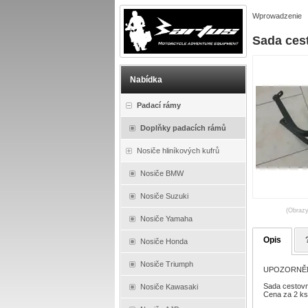
Wprowadzenie
Sada ces
Nabídka
Padací rámy
Doplňky padacích rámů
Nosiče hliníkových kufrů
Nosiče BMW
Nosiče Suzuki
(Obrazy
Nosiče Yamaha
Opis
Nosiče Honda
Nosiče Triumph
UPOZORNĚNÍ :
Sada cestovn
Nosiče Kawasaki
Cena za 2 ks