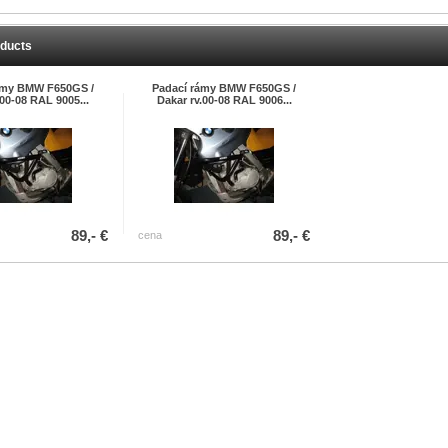
oducts
ámy BMW F650GS /
Padací rámy BMW F650GS /
.00-08 RAL 9005...
Dakar rv.00-08 RAL 9006...
89,- €
89,- €
cena