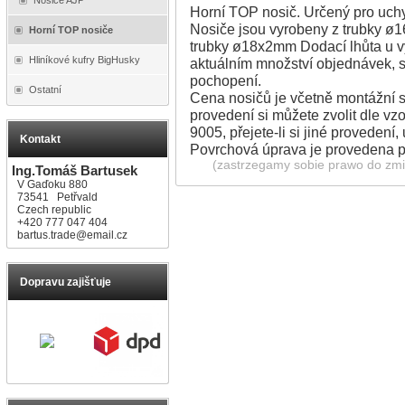
Horní TOP nosič. Určený pro uchy
Nosiče jsou vyrobeny z trubky ø1
Horní TOP nosiče
trubky ø18x2mm Dodací lhůta u vý
Hliníkové kufry BigHusky
aktuálním množství objednávek, s
pochopení.
Ostatní
Cena nosičů je včetně montážní s
provedení si můžete zvolit dle v
9005, přejete-li si jiné proveden
Kontakt
Povrchová úprava je provedena 
(zastrzegamy sobie prawo do zmia
Ing.Tomáš Bartusek
V Gaďoku 880
73541 Petřvald
Czech republic
+420 777 047 404
bartus.trade@email.cz
Dopravu zajišťuje