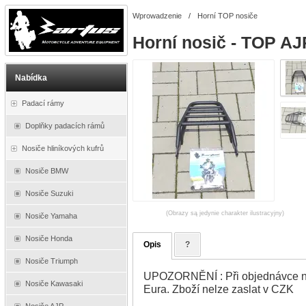
Wprowadzenie
/
Horní TOP nosiče
Horní nosič - TOP AJ
Nabídka
Padací rámy
Doplňky padacích rámů
Nosiče hliníkových kufrů
Nosiče BMW
Nosiče Suzuki
(Obrazy są jedynie charakter ilustracyjny)
Nosiče Yamaha
Nosiče Honda
Opis
?
Nosiče Triumph
UPOZORNĚNÍ : Při objednávce na
Nosiče Kawasaki
Eura. Zboží nelze zaslat v CZK
Nosiče AJP