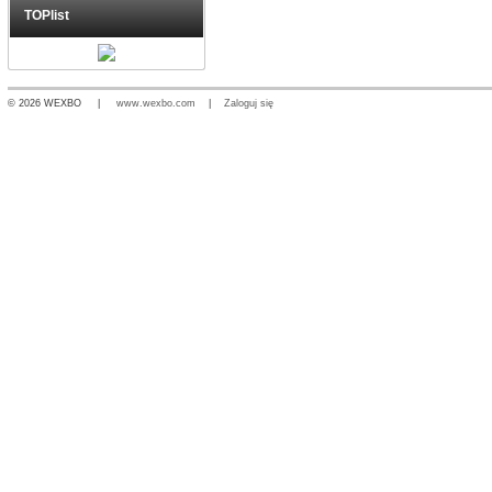
TOPlist
© 2026 WEXBO |
www.wexbo.com
|
Zaloguj się