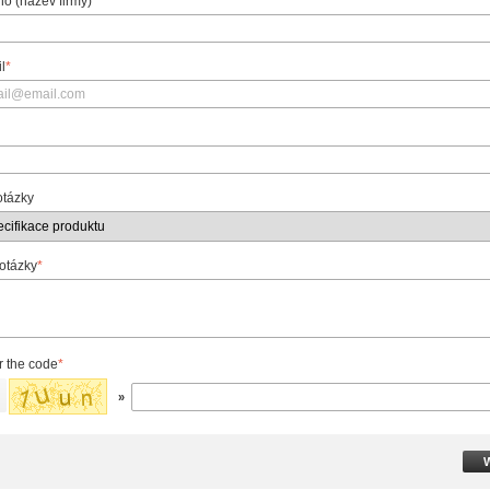
o (název firmy)
*
l
*
otázky
 otázky
*
r the code
*
»
W