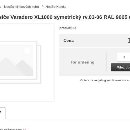
/
Nosiče hliníkových kufrů
/
Nosiče Honda
siče Varadero XL1000 symetrický rv.03-06 RAL 9005 
product ID
Cena
for ordering
Włóż do
Opłata za recykling jest liczona w cen
?