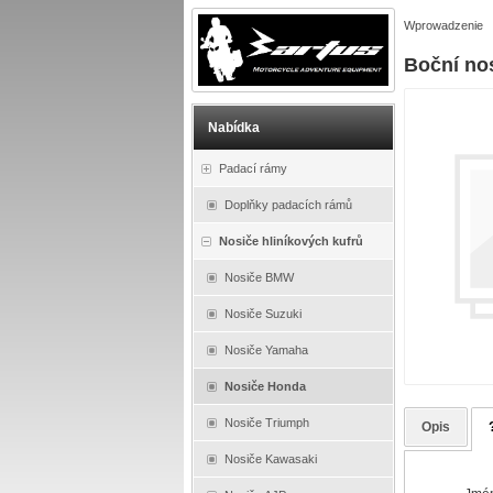
Wprowadzenie
Boční no
Nabídka
Padací rámy
Doplňky padacích rámů
Nosiče hliníkových kufrů
Nosiče BMW
Nosiče Suzuki
Nosiče Yamaha
Nosiče Honda
Nosiče Triumph
Opis
Nosiče Kawasaki