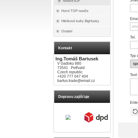
Jmén
Nosiče AJP
Horní TOP nosiče
Emai
Hliníkové kufry BigHusky
Ostatní
Tel.
Kontakt
Typ 
Ing.Tomáš Bartusek
V Gaďoku 880
73541 Petřvald
Czech republic
Text
+420 777 047 404
bartus.trade@email.cz
Dopravu zajišťuje
Ente