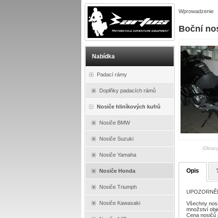
Wprowadzenie
Boční no
Nabídka
Padací rámy
Doplňky padacích rámů
Nosiče hliníkových kufrů
Nosiče BMW
Nosiče Suzuki
(Obrazy
Nosiče Yamaha
Opis
Nosiče Honda
Nosiče Triumph
UPOZORNĚNÍ :
Nosiče Kawasaki
Všechny nosi
množství obj
Cena nosičů 