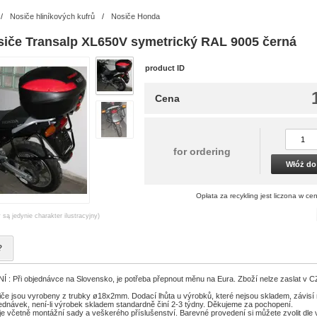
/
Nosiče hliníkových kufrů
/
Nosiče Honda
siče Transalp XL650V symetrický RAL 9005 černá
product ID
Cena
for ordering
Włóż do
Opłata za recykling jest liczona w cen
 są jedynie charakter ilustracyjny)
?
 Při objednávce na Slovensko, je potřeba přepnout měnu na Eura. Zboží nelze zaslat v 
če jsou vyrobeny z trubky ø18x2mm. Dodací lhůta u výrobků, které nejsou skladem, závisí 
ednávek, není-li výrobek skladem standardně činí 2-3 týdny. Děkujeme za pochopení.
je včetně montážní sady a veškerého příslušenství. Barevné provedení si můžete zvolit dle