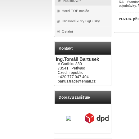
Nosiče AJP
RAL. Standard
objednávky. 
Horní TOP nosiče
POZOR. při m
Hliníkové kufry BigHusky
Ostatní
Kontakt
Ing.Tomáš Bartusek
V Gaďoku 880
73541 Petřvald
Czech republic
+420 777 047 404
bartus.trade@email.cz
Dopravu zajišťuje