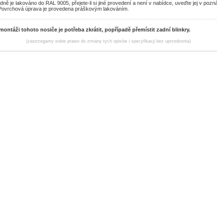
ně je lakováno do RAL 9005, přejete-li si jiné provedení a není v nabídce, uveďte jej v poz
Povrchová úprava je provedena práškovým lakováním.
ontáži tohoto nosiče je potřeba zkrátit, popřípadě přemístit zadní blinkry.
(zastrzegamy sobie prawo do zmiany tych opisów i specyfikacji bez uprzedzenia)