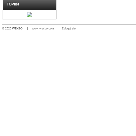
TOPlist
© 2026 WEXBO |
www.wexbo.com
|
Zaloguj się