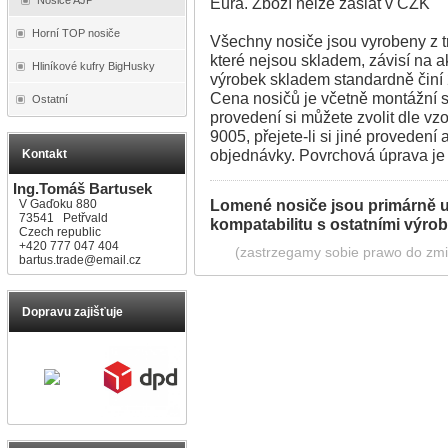
Eura. Zboží nelze zaslat v CZK
Horní TOP nosiče
Všechny nosiče jsou vyrobeny z 
které nejsou skladem, závisí na a
Hliníkové kufry BigHusky
výrobek skladem standardně činí
Cena nosičů je včetně montážní s
Ostatní
provedení si můžete zvolit dle v
9005, přejete-li si jiné provedení
objednávky. Povrchová úprava j
Kontakt
Ing.Tomáš Bartusek
Lomené nosiče jsou primárně u
V Gaďoku 880
73541 Petřvald
kompatabilitu s ostatními výrob
Czech republic
+420 777 047 404
(zastrzegamy sobie prawo do zmia
bartus.trade@email.cz
Dopravu zajišťuje