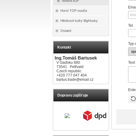
Nosiče AJP
Emai
Horní TOP nosiče
Hliníkové kufry BigHusky
Tel.
Ostatní
Typ 
Kontakt
Ing.Tomáš Bartusek
V Gaďoku 880
Text
73541 Petřvald
Czech republic
+420 777 047 404
bartus.trade@email.cz
Ente
Dopravu zajišťuje