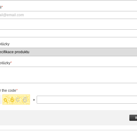
l
*
otázky
 otázky
*
r the code
*
»
W