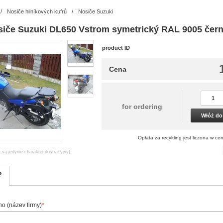
/
Nosiče hliníkových kufrů
/
Nosiče Suzuki
siče Suzuki DL650 Vstrom symetrický RAL 9005 čer
product ID
Cena
for ordering
Włóż do
Opłata za recykling jest liczona w cen
 są jedynie charakter ilustracyjny)
?
o (název firmy)
*