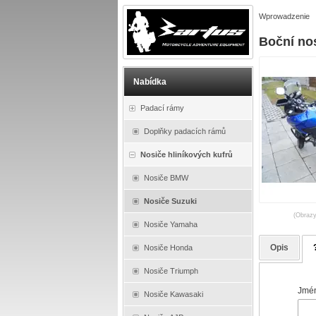
Wprowadzenie
Boční no
Nabídka
Padací rámy
Doplňky padacích rámů
Nosiče hliníkových kufrů
Nosiče BMW
Nosiče Suzuki
(Obrazy
Nosiče Yamaha
Opis
Nosiče Honda
Nosiče Triumph
Jmén
Nosiče Kawasaki