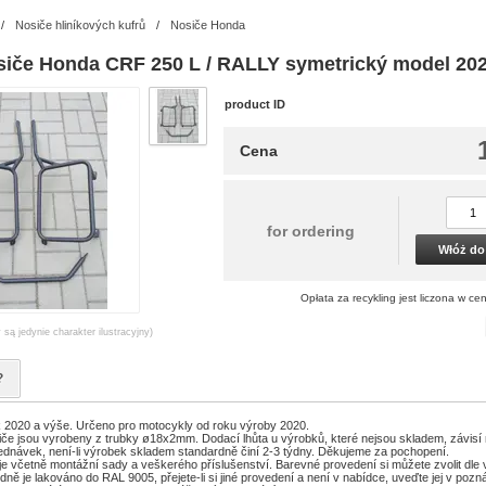
/
Nosiče hliníkových kufrů
/
Nosiče Honda
siče Honda CRF 250 L / RALLY symetrický model 202
product ID
Cena
for ordering
Włóż do
Opłata za recykling jest liczona w ce
 są jedynie charakter ilustracyjny)
?
 2020 a výše. Určeno pro motocykly od roku výroby 2020.
če jsou vyrobeny z trubky ø18x2mm. Dodací lhůta u výrobků, které nejsou skladem, závisí 
ednávek, není-li výrobek skladem standardně činí 2-3 týdny. Děkujeme za pochopení.
je včetně montážní sady a veškerého příslušenství. Barevné provedení si můžete zvolit dle
ně je lakováno do RAL 9005, přejete-li si jiné provedení a není v nabídce, uveďte jej v poz