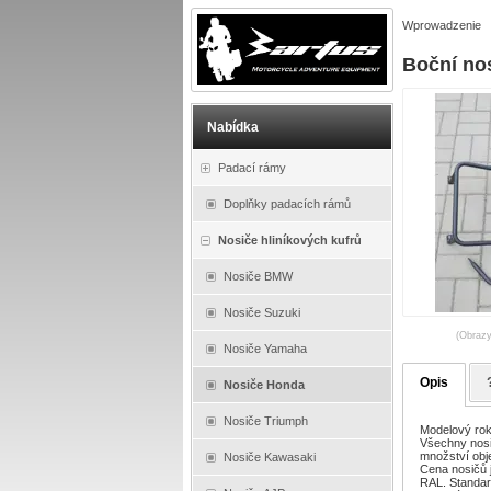
Wprowadzenie
Boční no
Nabídka
Padací rámy
Doplňky padacích rámů
Nosiče hliníkových kufrů
Nosiče BMW
Nosiče Suzuki
(Obrazy
Nosiče Yamaha
Opis
Nosiče Honda
Nosiče Triumph
Modelový rok
Všechny nosi
množství obj
Nosiče Kawasaki
Cena nosičů 
RAL. Standard