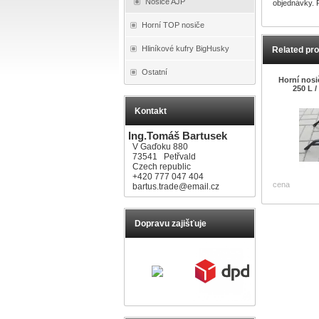
Nosiče AJP
objednávky. 
Horní TOP nosiče
Hliníkové kufry BigHusky
Related pr
Ostatní
Horní nos
250 L /
Kontakt
Ing.Tomáš Bartusek
V Gaďoku 880
73541 Petřvald
Czech republic
+420 777 047 404
cena
bartus.trade@email.cz
Dopravu zajišťuje