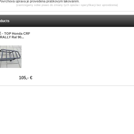
Povrchová úprava je provedena práškovým lakováním.
(zastrzegamy sobie prawo do zmiany tych opisów i specyfikacji bez uprzedzenia)
oducts
ič - TOP Honda CRF
 RALLY Ral 90...
105,- €