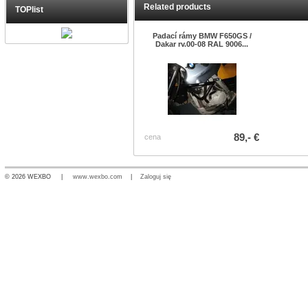
Related products
TOPlist
Padací rámy BMW F650GS /
Dakar rv.00-08 RAL 9006...
89,- €
cena
© 2026 WEXBO |
www.wexbo.com
|
Zaloguj się