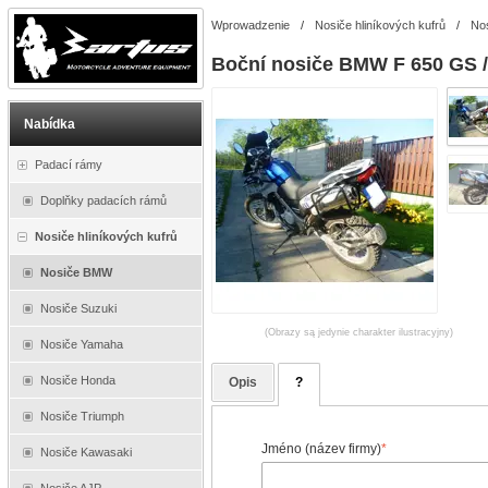
Wprowadzenie
/
Nosiče hliníkových kufrů
/
No
Boční nosiče BMW F 650 GS /
Nabídka
Padací rámy
Doplňky padacích rámů
Nosiče hliníkových kufrů
Nosiče BMW
Nosiče Suzuki
(Obrazy są jedynie charakter ilustracyjny)
Nosiče Yamaha
Nosiče Honda
Opis
?
Nosiče Triumph
Jméno (název firmy)
*
Nosiče Kawasaki
Nosiče AJP