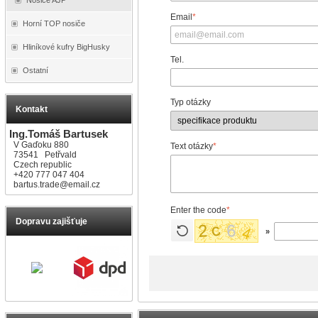
Email
*
Horní TOP nosiče
Hliníkové kufry BigHusky
Tel.
Ostatní
Typ otázky
Kontakt
Ing.Tomáš Bartusek
V Gaďoku 880
Text otázky
*
73541 Petřvald
Czech republic
+420 777 047 404
bartus.trade@email.cz
Enter the code
*
Dopravu zajišťuje
»