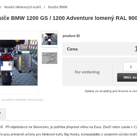
/
Nosiče hliníkových kufrů
/
Nosiče BMW
siče BMW 1200 GS / 1200 Adventure lomený RAL 90
product ID
Cena
for ordering
Włóż do
Opłata za recykling jest liczona w cen
 są jedynie charakter ilustracyjny)
?
 Při objednávce na Slovensko, je potřeba přepnout měnu na Eura. Zboží nelze zaslat v 
 jsou primárně určeny pro hlinikové kufry Big Husky, kompatabilitu s ostatními výrobci kufr