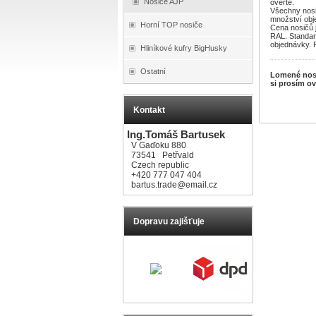
Nosiče AJP
ověřte.
Všechny nosi
množství obj
Horní TOP nosiče
Cena nosičů 
RAL. Standard
objednávky. 
Hliníkové kufry BigHusky
Ostatní
Lomené nosi
si prosím ov
Kontakt
Ing.Tomáš Bartusek
V Gaďoku 880
73541 Petřvald
Czech republic
+420 777 047 404
bartus.trade@email.cz
Dopravu zajišťuje