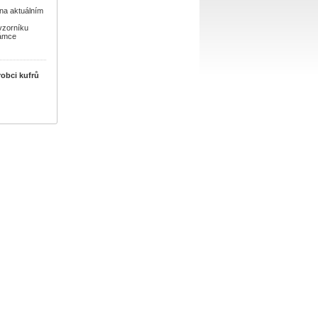
na aktuálním
 vzorníku
námce
robci kufrů