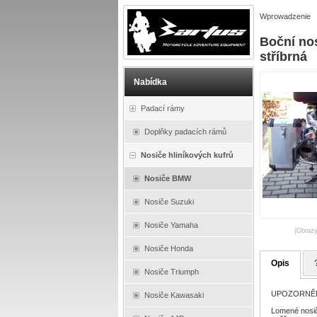
Wprowadzenie
Boční no
stříbrná
Nabídka
Padací rámy
Doplňky padacích rámů
Nosiče hliníkových kufrů
Nosiče BMW
Nosiče Suzuki
Nosiče Yamaha
(Obrazy
Nosiče Honda
Opis
Nosiče Triumph
UPOZORNĚNÍ :
Nosiče Kawasaki
Lomené nosiče