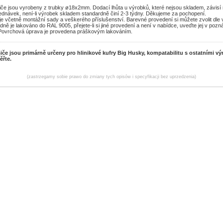
če jsou vyrobeny z trubky ø18x2mm. Dodací lhůta u výrobků, které nejsou skladem, závisí 
ednávek, není-li výrobek skladem standardně činí 2-3 týdny. Děkujeme za pochopení.
je včetně montážní sady a veškerého příslušenství. Barevné provedení si můžete zvolit dle
ně je lakováno do RAL 9005, přejete-li si jiné provedení a není v nabídce, uveďte jej v poz
Povrchová úprava je provedena práškovým lakováním.
če jsou primárně určeny pro hlinikové kufry Big Husky, kompatabilitu s ostatními vý
ěřte.
(zastrzegamy sobie prawo do zmiany tych opisów i specyfikacji bez uprzedzenia)