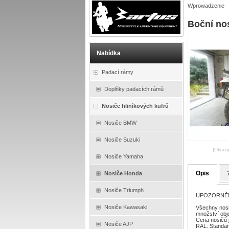
Wprowadzenie
Boční no
Nabídka
Padací rámy
Doplňky padacích rámů
Nosiče hliníkových kufrů
Nosiče BMW
Nosiče Suzuki
(Obrazy
Nosiče Yamaha
Opis
Nosiče Honda
Nosiče Triumph
UPOZORNĚNÍ :
Nosiče Kawasaki
Všechny nosi
množství obj
Cena nosičů 
Nosiče AJP
RAL. Standard