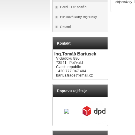
objednávky. 
Horní TOP nosiče
Hliníkové kufry BigHusky
Ostatní
Kontakt
Ing.Tomáš Bartusek
V Gaďoku 880
73541 Petřvald
Czech republic
+420 777 047 404
bartus.trade@email.cz
Dopravu zajišťuje