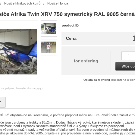
/
Nosiče hliníkových kufrů
/
Nosiče Honda
siče Afrika Twin XRV 750 symetrický RAL 9005 černá
product ID
Cena
for ordering
Włóż do
Opłata za recykling jest liczona w cen
 są jedynie charakter ilustracyjny)
?
 Při objednávce na Slovensko, je potřeba přepnout měnu na Eura. Zboží nelze zaslat v 
če jsou vyrobeny z trubky ø18x2mm. Dodací lhůta u výrobků, které nejsou skladem, závisí 
ednávek, není-li výrobek skladem standardně činí 2-3 týdny. Děkujeme za pochopení.
je včetně montážní sady a veškerého příslušenství. Barevné provedení si můžete zvolit dle
ně je lakováno do RAL 9005, přejete-li si jiné provedení a není v nabídce, uveďte jej v poz