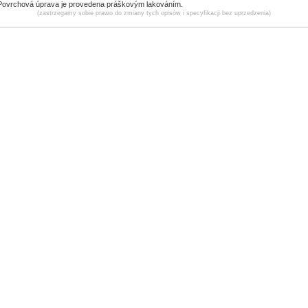
Povrchová úprava je provedena práškovým lakováním.
(zastrzegamy sobie prawo do zmiany tych opisów i specyfikacji bez uprzedzenia)