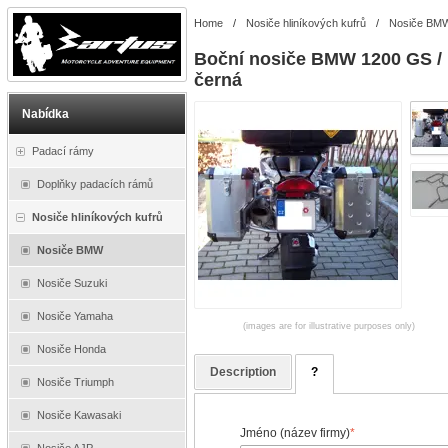
Home
/
Nosiče hliníkových kufrů
/
Nosiče BM
Boční nosiče BMW 1200 GS /
černá
Nabídka
Padací rámy
Doplňky padacích rámů
Nosiče hliníkových kufrů
Nosiče BMW
Nosiče Suzuki
Nosiče Yamaha
(images are for illustrative purposes only)
Nosiče Honda
Description
?
Nosiče Triumph
Nosiče Kawasaki
Jméno (název firmy)
*
Nosiče AJP