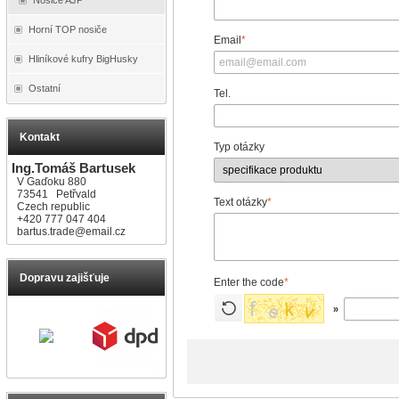
Horní TOP nosiče
Email
*
Hliníkové kufry BigHusky
Ostatní
Tel.
Kontakt
Typ otázky
Ing.Tomáš Bartusek
V Gaďoku 880
73541 Petřvald
Text otázky
*
Czech republic
+420 777 047 404
bartus.trade@email.cz
Dopravu zajišťuje
Enter the code
*
»