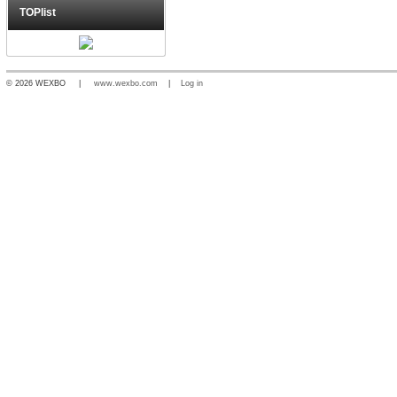
TOPlist
© 2026 WEXBO |
www.wexbo.com
|
Log in