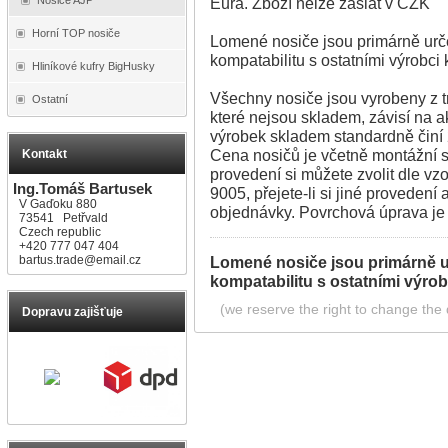
Eura. Zboží nelze zaslat v CZK
Horní TOP nosiče
Lomené nosiče jsou primárně urče
kompatabilitu s ostatními výrobci 
Hliníkové kufry BigHusky
Všechny nosiče jsou vyrobeny z 
Ostatní
které nejsou skladem, závisí na a
výrobek skladem standardně činí
Cena nosičů je včetně montážní s
Kontakt
provedení si můžete zvolit dle v
Ing.Tomáš Bartusek
9005, přejete-li si jiné provedení
V Gaďoku 880
objednávky. Povrchová úprava j
73541 Petřvald
Czech republic
+420 777 047 404
bartus.trade@email.cz
Lomené nosiče jsou primárně u
kompatabilitu s ostatními výrob
(we reserve the right to change the d
Dopravu zajišťuje