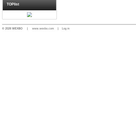
TOPlist
© 2026 WEXBO |
www.wexbo.com
|
Log in