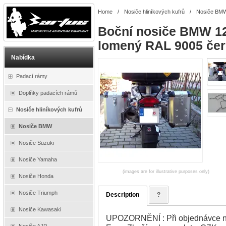
Home
/
Nosiče hliníkových kufrů
/
Nosiče BM
Boční nosiče BMW 12
lomený RAL 9005 če
Nabídka
Padací rámy
Doplňky padacích rámů
Nosiče hliníkových kufrů
Nosiče BMW
Nosiče Suzuki
Nosiče Yamaha
(images are for illustrative purposes only)
Nosiče Honda
Nosiče Triumph
Description
?
Nosiče Kawasaki
UPOZORNĚNÍ : Při objednávce na
Nosiče AJP