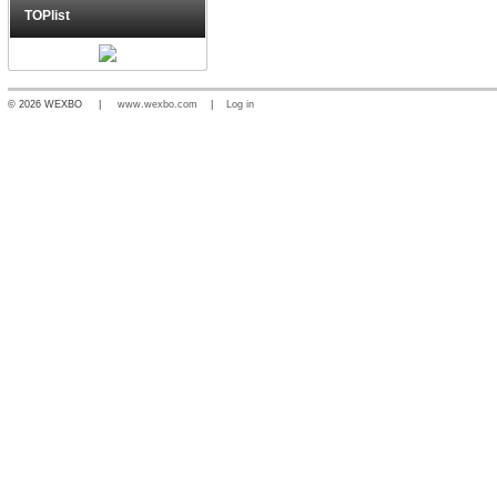
TOPlist
© 2026 WEXBO |
www.wexbo.com
|
Log in