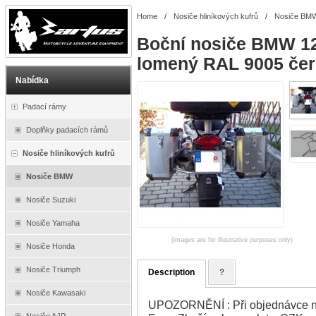
Home
/
Nosiče hliníkových kufrů
/
Nosiče BM
Boční nosiče BMW 12
lomený RAL 9005 če
Nabídka
Padací rámy
Doplňky padacích rámů
Nosiče hliníkových kufrů
Nosiče BMW
Nosiče Suzuki
Nosiče Yamaha
(images are for illustrative purposes only)
Nosiče Honda
Nosiče Triumph
Description
?
Nosiče Kawasaki
UPOZORNĚNÍ : Při objednávce na
Nosiče AJP