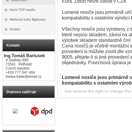
Eura. Zboží nelze zaslat v CZK
Horní TOP nosiče
Lomené nosiče jsou primárně urče
kompatabilitu s ostatními výrobci 
Hliníkové kufry BigHusky
Všechny nosiče jsou vyrobeny z 
Ostatní
které nejsou skladem, závisí na a
výrobek skladem standardně činí
Cena nosičů je včetně montážní s
Kontakt
provedení si můžete zvolit dle v
Ing.Tomáš Bartusek
9005, přejete-li si jiné provedení
V Gaďoku 880
objednávky. Povrchová úprava j
73541 Petřvald
Czech republic
+420 777 047 404
bartus.trade@email.cz
Lomené nosiče jsou primárně u
kompatabilitu s ostatními výrob
(we reserve the right to change the d
Dopravu zajišťuje