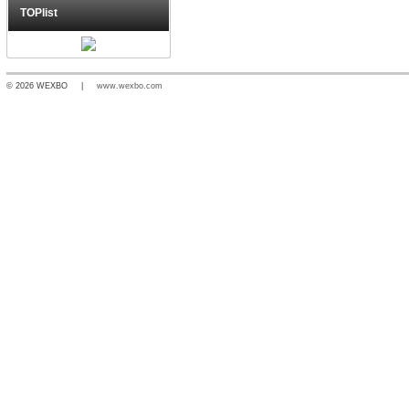
TOPlist
© 2026 WEXBO |
www.wexbo.com