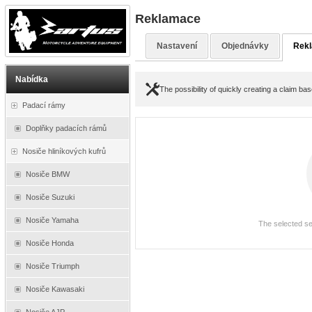
Reklamace
Nastavení
Objednávky
Rek
Nabídka
The possibility of quickly creating a claim b
Padací rámy
Doplňky padacích rámů
Nosiče hliníkových kufrů
Nosiče BMW
Nosiče Suzuki
Nosiče Yamaha
The selected se
Nosiče Honda
Nosiče Triumph
Nosiče Kawasaki
Nosiče AJP