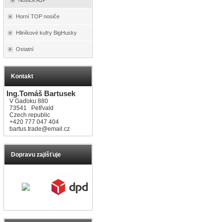
Horní TOP nosiče
Hliníkové kufry BigHusky
Ostatní
Kontakt
Ing.Tomáš Bartusek
V Gaďoku 880
73541 Petřvald
Czech republic
+420 777 047 404
bartus.trade@email.cz
Dopravu zajišťuje