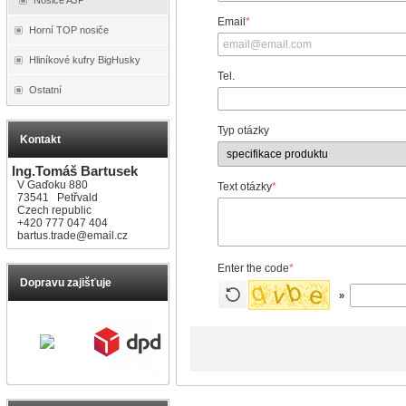
Email
*
Horní TOP nosiče
Hliníkové kufry BigHusky
Tel.
Ostatní
Typ otázky
Kontakt
Ing.Tomáš Bartusek
V Gaďoku 880
Text otázky
*
73541 Petřvald
Czech republic
+420 777 047 404
bartus.trade@email.cz
Enter the code
*
Dopravu zajišťuje
»