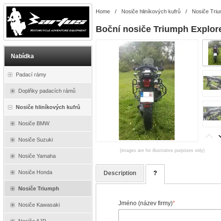
Home
/
Nosiče hliníkových kufrů
/
Nosiče Tri
Boční nosiče Triumph Explor
Nabídka
Padací rámy
Doplňky padacích rámů
Nosiče hliníkových kufrů
Nosiče BMW
Nosiče Suzuki
(images are for illustrative purposes only)
Nosiče Yamaha
Nosiče Honda
Description
?
Nosiče Triumph
Jméno (název firmy)
*
Nosiče Kawasaki
Nosiče AJP