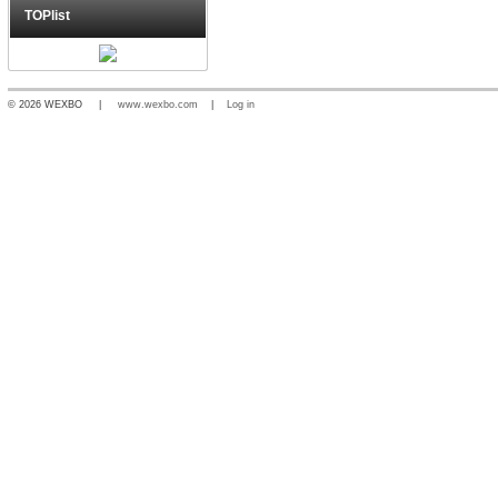
TOPlist
© 2026 WEXBO |
www.wexbo.com
|
Log in