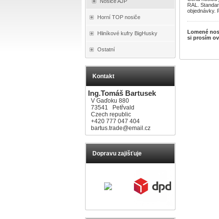
Nosiče AJP
RAL. Standard
objednávky. 
Horní TOP nosiče
Lomené nosi
Hliníkové kufry BigHusky
si prosím ov
Ostatní
Kontakt
Ing.Tomáš Bartusek
V Gaďoku 880
73541 Petřvald
Czech republic
+420 777 047 404
bartus.trade@email.cz
Dopravu zajišťuje