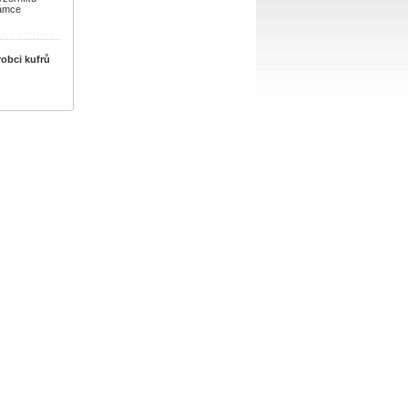
námce
robci kufrů