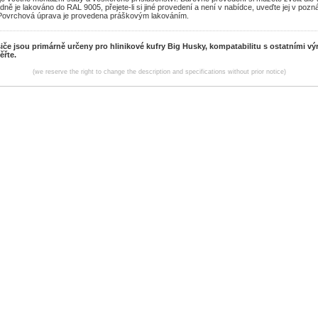
ně je lakováno do RAL 9005, přejete-li si jiné provedení a není v nabídce, uveďte jej v poz
Povrchová úprava je provedena práškovým lakováním.
če jsou primárně určeny pro hlinikové kufry Big Husky, kompatabilitu s ostatními vý
ěřte.
(we reserve the right to change the description and specifications without prior notice)