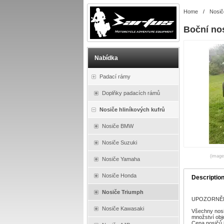
Home
/
Nosič
Boční no
Nabídka
Padací rámy
Doplňky padacích rámů
Nosiče hliníkových kufrů
Nosiče BMW
Nosiče Suzuki
(images
Nosiče Yamaha
Nosiče Honda
Descriptio
Nosiče Triumph
UPOZORNĚNÍ :
Nosiče Kawasaki
Všechny nosi
množství obj
Cena nosičů 