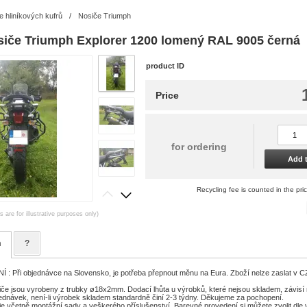
e hliníkových kufrů
/
Nosiče Triumph
siče Triumph Explorer 1200 lomený RAL 9005 černá
product ID
Price
for ordering
Add t
Recycling fee is counted in the pri
 are for illustrative purposes only)
n
?
 Při objednávce na Slovensko, je potřeba přepnout měnu na Eura. Zboží nelze zaslat v 
če jsou vyrobeny z trubky ø18x2mm. Dodací lhůta u výrobků, které nejsou skladem, závisí 
ednávek, není-li výrobek skladem standardně činí 2-3 týdny. Děkujeme za pochopení.
je včetně montážní sady a veškerého příslušenství. Barevné provedení si můžete zvolit dle