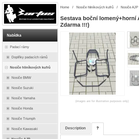
Home
/
Nosiče hliníkových kufrů
/
Nosiče AJP
Sestava boční lomený+horní
Zdarma !!!)
Nabídka
Padací rámy
Doplňky padacích rámů
Nosiče hliníkových kufrů
Nosiče BMW
Nosiče Suzuki
Nosiče Yamaha
(images are for illustrative purposes only)
Nosiče Honda
Nosiče Triumph
Description
?
Nosiče Kawasaki
Nosiče AJP