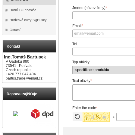
Jméno (název firmy)
*
Horní TOP nosiče
Hliníkové kufry BigHusky
Email
*
Ostatní
Tel.
Kontakt
Ing.Tomáš Bartusek
V Gaďoku 880
Typ otázky
73541 Petřvald
Czech republic
+420 777 047 404
bartus.trade@email.cz
Text otázky
*
Dopravu zajišťuje
Enter the code
*
»