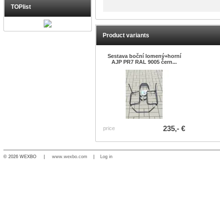
TOPlist
Product variants
Sestava boční lomený+horní
AJP PR7 RAL 9005 čern...
235,- €
price
© 2026 WEXBO |
www.wexbo.com
|
Log in