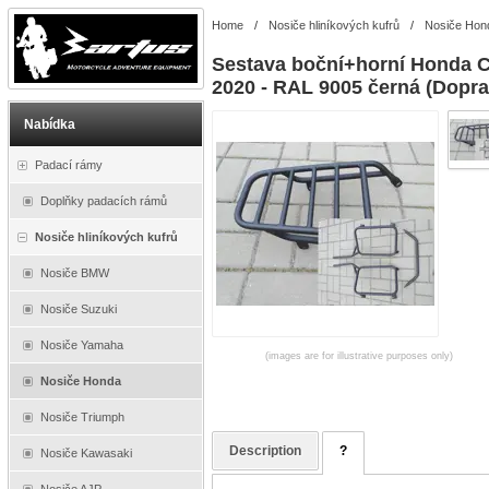
Home
/
Nosiče hliníkových kufrů
/
Nosiče Hon
Sestava boční+horní Honda C
2020 - RAL 9005 černá (Dopra
Nabídka
Padací rámy
Doplňky padacích rámů
Nosiče hliníkových kufrů
Nosiče BMW
Nosiče Suzuki
Nosiče Yamaha
(images are for illustrative purposes only)
Nosiče Honda
Nosiče Triumph
Description
?
Nosiče Kawasaki
Nosiče AJP