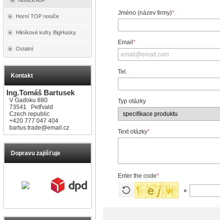
Jméno (název firmy)
*
Horní TOP nosiče
Hliníkové kufry BigHusky
Email
*
Ostatní
Tel.
Kontakt
Ing.Tomáš Bartusek
V Gaďoku 880
Typ otázky
73541 Petřvald
Czech republic
+420 777 047 404
bartus.trade@email.cz
Text otázky
*
Dopravu zajišťuje
Enter the code
*
»