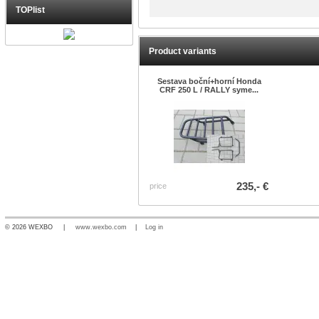
TOPlist
Product variants
Sestava boční+horní Honda
CRF 250 L / RALLY syme...
235,- €
price
© 2026 WEXBO |
www.wexbo.com
|
Log in