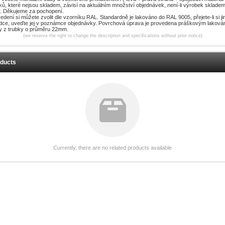
bků, které nejsou skladem, závisí na aktuálním množství objednávek, není-li výrobek sklade
ny. Děkujeme za pochopení.
dení si můžete zvolit dle vzorníku RAL. Standardně je lakováno do RAL 9005, přejete-li si j
ídce, uveďte jej v poznámce objednávky. Povrchová úprava je provedena práškovým lakov
y z trubky o průměru 22mm.
(we reserve the right to change the description and specifications without prior notice)
oducts
Currently, there are no related products available