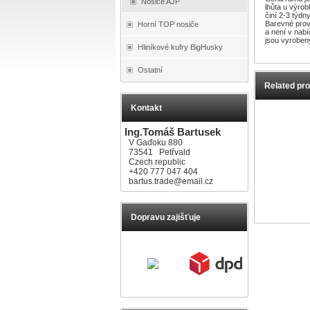
Nosiče AJP
lhůta u výro
činí 2-3 týd
Barevné prove
Horní TOP nosiče
a není v nab
jsou vyroben
Hliníkové kufry BigHusky
Ostatní
Related pr
Kontakt
Ing.Tomáš Bartusek
V Gaďoku 880
73541 Petřvald
Czech republic
+420 777 047 404
bartus.trade@email.cz
Dopravu zajišťuje