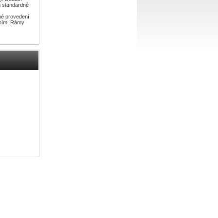
m standardně
iné provedení
áním. Rámy