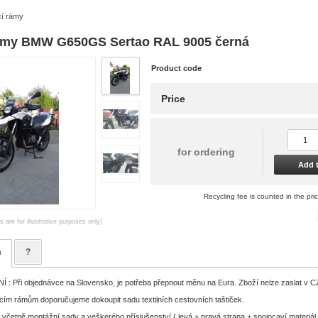
í rámy
ámy BMW G650GS Sertao RAL 9005 černá
Product code
Price
for ordering
Add t
Recycling fee is counted in the pri
 are for illustrative purposes only)
n
?
 Při objednávce na Slovensko, je potřeba přepnout měnu na Eura. Zboží nelze zaslat v 
cím rámům doporučujeme dokoupit sadu textilních cestovních taštiček.
 včetně montážní sady a veškerého příslušenství ( levá + pravá strana + spojocaví materiál