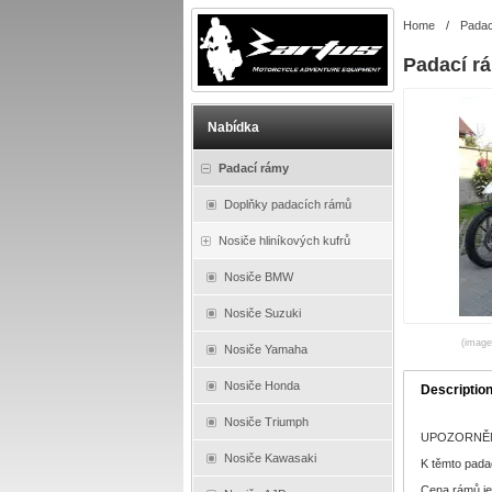
Home
/
Padac
Padací r
Nabídka
Padací rámy
Doplňky padacích rámů
Nosiče hliníkových kufrů
Nosiče BMW
Nosiče Suzuki
(images
Nosiče Yamaha
Nosiče Honda
Descriptio
Nosiče Triumph
UPOZORNĚNÍ :
Nosiče Kawasaki
K těmto pada
Cena rámů je