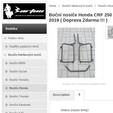
Home
/
Nosiče hliníkových kufrů
/
Nosiče Hon
Boční nosiče Honda CRF 250 
2019 ( Doprava Zdarma !!! )
Nabídka
Padací rámy
Doplňky padacích rámů
Nosiče hliníkových kufrů
Nosiče BMW
Nosiče Suzuki
Nosiče Yamaha
(images are for illustrative purposes only)
Nosiče Honda
Description
?
Nosiče Triumph
Nosiče Kawasaki
Jméno (název firmy)
*
Nosiče AJP