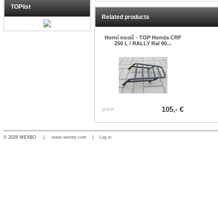
TOPlist
Related products
Horní nosič - TOP Honda CRF
250 L / RALLY Ral 90...
105,- €
price
© 2026 WEXBO |
www.wexbo.com
|
Log in