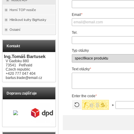
Horní TOP nosiče
Email
*
Hliníkové kufry BigHusky
Ostatní
Tel.
Kontakt
Typ otázky
Ing.Tomáš Bartusek
V Gaďoku 880
73541 Petřvald
Text otázky
*
Czech republic
+420 777 047 404
bartus.trade@email.cz
Dopravu zajišťuje
Enter the code
*
»