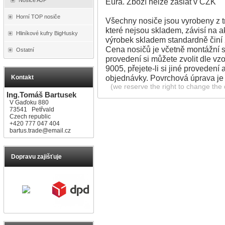
Eura. Zboží nelze zaslat v CZK
Horní TOP nosiče
Všechny nosiče jsou vyrobeny z 
které nejsou skladem, závisí na a
Hliníkové kufry BigHusky
výrobek skladem standardně činí
Cena nosičů je včetně montážní s
Ostatní
provedení si můžete zvolit dle v
9005, přejete-li si jiné provedení
objednávky. Povrchová úprava j
Kontakt
(we reserve the right to change the d
Ing.Tomáš Bartusek
V Gaďoku 880
73541 Petřvald
Czech republic
+420 777 047 404
bartus.trade@email.cz
Dopravu zajišťuje