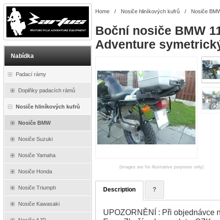
Home
/
Nosiče hliníkových kufrů
/
Nosiče BM
Boční nosiče BMW 11
Adventure symetrick
Nabídka
Padací rámy
Doplňky padacích rámů
Nosiče hliníkových kufrů
Nosiče BMW
Nosiče Suzuki
Nosiče Yamaha
(images are for illustrative purposes only)
Nosiče Honda
Nosiče Triumph
Description
?
Nosiče Kawasaki
UPOZORNĚNÍ : Při objednávce na
Nosiče AJP