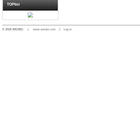
TOPlist
© 2026 WEXBO |
www.wexbo.com
|
Log in