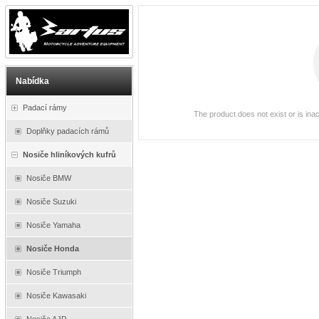
Nabídka
Padací rámy
The product does not exist or is ina
Doplňky padacích rámů
Nosiče hliníkových kufrů
Nosiče BMW
Nosiče Suzuki
Nosiče Yamaha
Nosiče Honda
Nosiče Triumph
Nosiče Kawasaki
Nosiče AJP