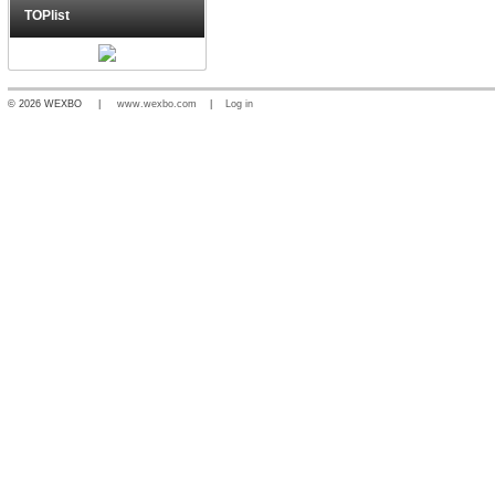
TOPlist
© 2026 WEXBO |
www.wexbo.com
|
Log in