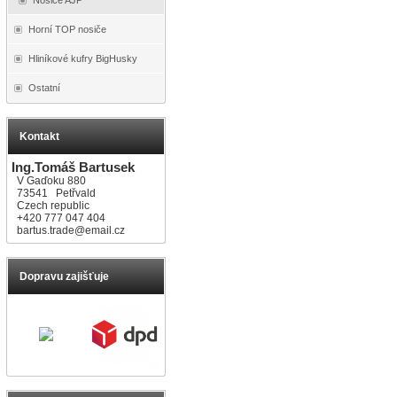
Horní TOP nosiče
Hliníkové kufry BigHusky
Ostatní
Kontakt
Ing.Tomáš Bartusek
V Gaďoku 880
73541 Petřvald
Czech republic
+420 777 047 404
bartus.trade@email.cz
Dopravu zajišťuje