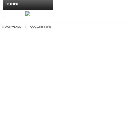
TOPlist
© 2026 WEXBO |
www.wexbo.com