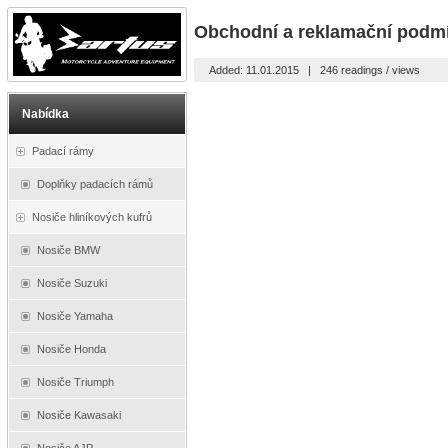
Obchodní a reklamační podm
Added: 11.01.2015
|
246 readings / views
Nabídka
Padací rámy
Doplňky padacích rámů
Nosiče hliníkových kufrů
Nosiče BMW
Nosiče Suzuki
Nosiče Yamaha
Nosiče Honda
Nosiče Triumph
Nosiče Kawasaki
Nosiče AJP