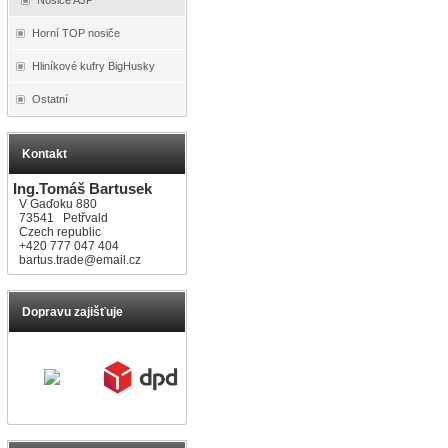
Horní TOP nosiče
Hliníkové kufry BigHusky
Ostatní
Kontakt
Ing.Tomáš Bartusek
V Gaďoku 880
73541 Petřvald
Czech republic
+420 777 047 404
bartus.trade@email.cz
Dopravu zajišťuje