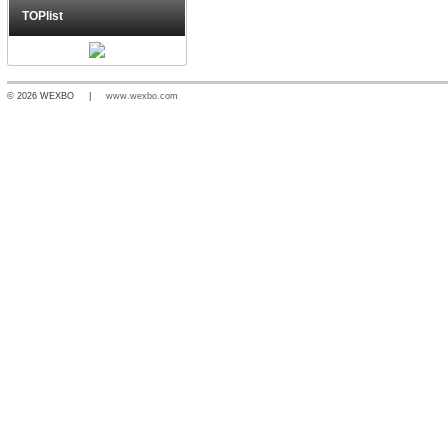
TOPlist
© 2026 WEXBO |
www.wexbo.com