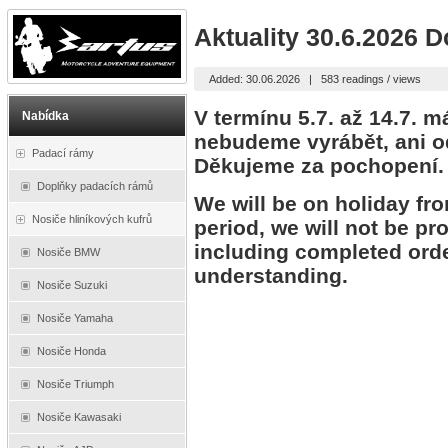
Aktuality 30.6.2026 D
Added: 30.06.2026
|
583 readings / views
V termínu 5.7. až 14.7. 
Nabídka
nebudeme vyrábět, ani od
Padací rámy
Děkujeme za pochopení.
Doplňky padacích rámů
We will be on holiday fro
Nosiče hliníkových kufrů
period, we will not be pr
including completed orde
Nosiče BMW
understanding.
Nosiče Suzuki
Nosiče Yamaha
Nosiče Honda
Nosiče Triumph
Nosiče Kawasaki