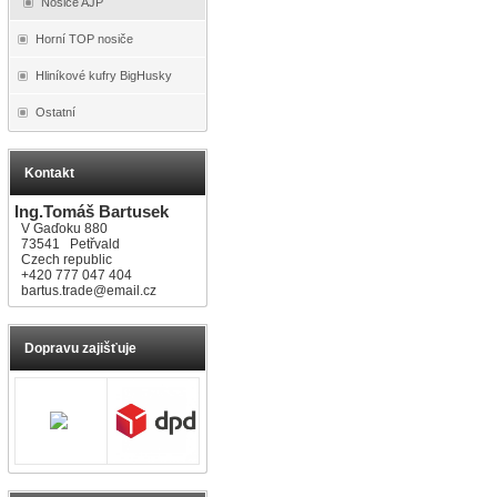
Nosiče AJP
Horní TOP nosiče
Hliníkové kufry BigHusky
Ostatní
Kontakt
Ing.Tomáš Bartusek
V Gaďoku 880
73541 Petřvald
Czech republic
+420 777 047 404
bartus.trade@email.cz
Dopravu zajišťuje